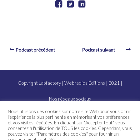
Podcast précédent
Podcast suivant
Copyright Labfactory | Webradios Éditions | 2021 |
Nos réseaux sociaux
Nous utilisons des cookies sur notre site Web pour vous offrir
l'expérience la plus pertinente en mémorisant vos préférences
et vos visites répétées. En cliquant sur "Accepter tout", vous
Abonnez-vous à nos podcasts
consentez à l'utilisation de TOUS les cookies. Cependant, vous
pouvez visiter "Paramètres des cookies" pour fournir un
consentement contrôlé.