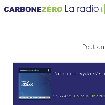
Peut-on 
Peut-on tout recycler ? Vers 
Colloque Ethic 20
17 juin 2022