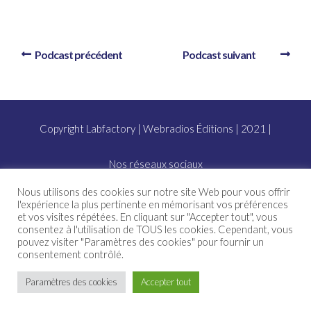
Podcast précédent
Podcast suivant
Copyright Labfactory | Webradios Éditions | 2021 |
Nos réseaux sociaux
Nous utilisons des cookies sur notre site Web pour vous offrir
l'expérience la plus pertinente en mémorisant vos préférences
et vos visites répétées. En cliquant sur "Accepter tout", vous
Abonnez-vous à nos podcasts
consentez à l'utilisation de TOUS les cookies. Cependant, vous
pouvez visiter "Paramètres des cookies" pour fournir un
consentement contrôlé.
Paramètres des cookies
Accepter tout