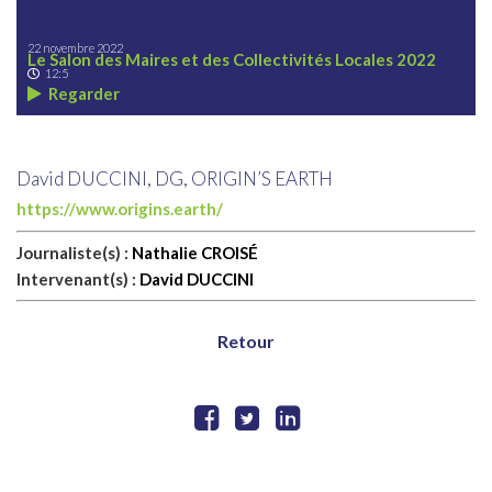
22 novembre 2022
Le Salon des Maires et des Collectivités Locales 2022
12:5
Regarder
David DUCCINI, DG, ORIGIN’S EARTH
https://www.origins.earth/
Journaliste(s) :
Nathalie CROISÉ
Intervenant(s) :
David DUCCINI
Retour