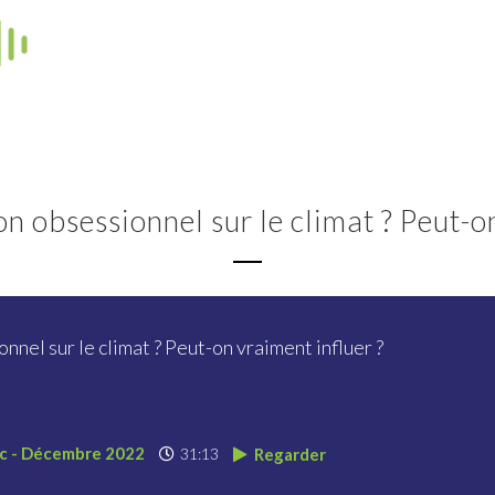
on obsessionnel sur le climat ? Peut-o
onnel sur le climat ? Peut-on vraiment influer ?
ic - Décembre 2022
31:13
Regarder